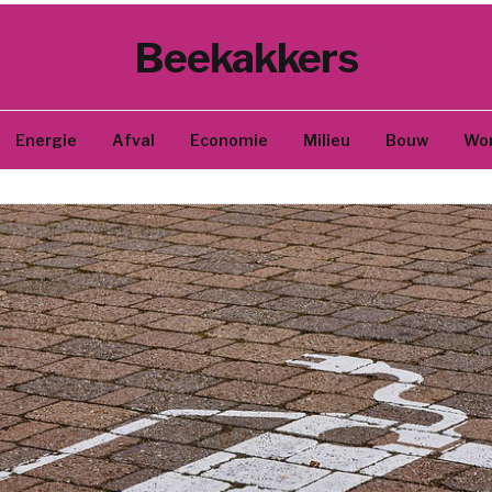
Beekakkers
Energie
Afval
Economie
Milieu
Bouw
Wo