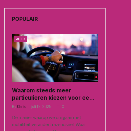
POPULAIR
AUTO
Waarom steeds meer
particulieren kiezen voor een
auto-abonnement
By
Chris
juli 19, 2025
0
De manier waarop we omgaan met
mobiliteit verandert razendsnel. Waar