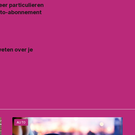
r particulieren
auto-abonnement
weten over je
AUTO