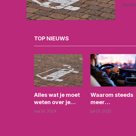
bevind
TOP NIEUWS
Alles wat je moet
Waarom steeds
weten over je
meer
autobatterij
particulieren
mei 16, 2024
juli 19, 2025
kiezen voor een
auto-abonnemen