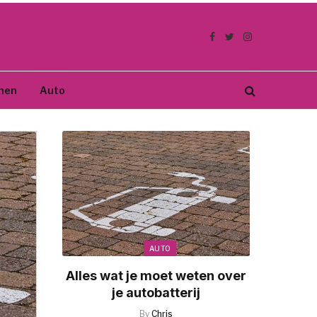
Facebook
Twitter
Instagram
nen
Auto
AUTO
Alles wat je moet weten over
je autobatterij
By
Chris