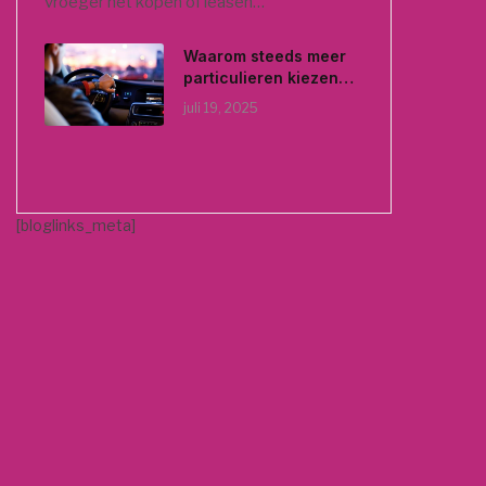
vroeger het kopen of leasen…
Waarom steeds meer
particulieren kiezen
voor een auto-
juli 19, 2025
abonnement
[bloglinks_meta]