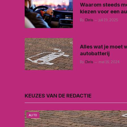
Waarom steeds mee
kiezen voor een 
By
Chris
juli 19, 2025
Alles wat je moet 
autobatterij
By
Chris
mei 16, 2024
KEUZES VAN DE REDACTIE
AUTO