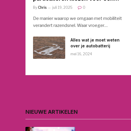
auto-abonnement
By
Chris
juli 19, 2025
0
De manier waarop we omgaan met mobiliteit
verandert razendsnel. Waar vroeger…
Alles wat je moet weten
over je autobatterij
mei 16, 2024
NIEUWE ARTIKELEN