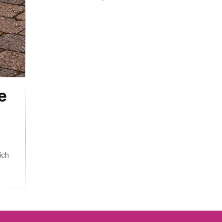
e
ich