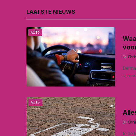
LAATSTE NIEUWS
AUTO
Waar
voo
By
Chri
De man
razend
AUTO
Alle
By
Chri
In de 