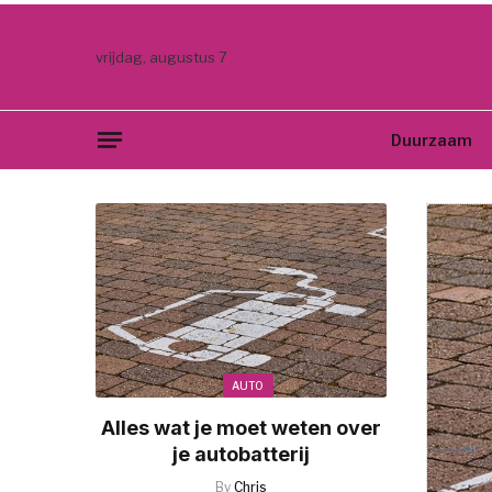
vrijdag, augustus 7
Duurzaam
AUTO
Alles wat je moet weten over
je autobatterij
By
Chris