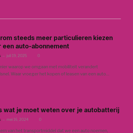
om steeds meer particulieren kiezen
r een auto-abonnement
s
juli 19, 2025
0
ier waarop we omgaan met mobiliteit verandert
snel. Waar vroeger het kopen of leasen van een auto…
s wat je moet weten over je autobatterij
s
mei 16, 2024
0
kern van het transportmiddel dat we een auto noemen,